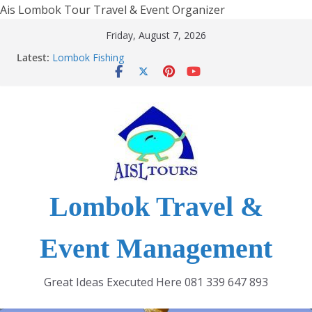
Ais Lombok Tour Travel & Event Organizer
Skip
Friday, August 7, 2026
PULAU LOMBOK
to
Latest:
Lombok Fishing
content
BimTek Event
Lombok Travel & Event Management
Penyelenggara Kegiatan Virtual atau Zoom Meeting
di Lombok
Lombok Travel &
Event Management
Great Ideas Executed Here 081 339 647 893